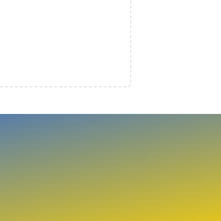
Admin SMPN 2 Pancalang
Online