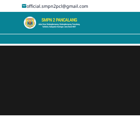
official.smpn2pcl@gmail.com